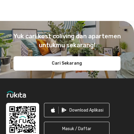
Footer
Yuk cari kost coliving dan apartemen
untukmu sekarang!
Cari Sekarang
Download Aplikasi
Masuk / Daftar