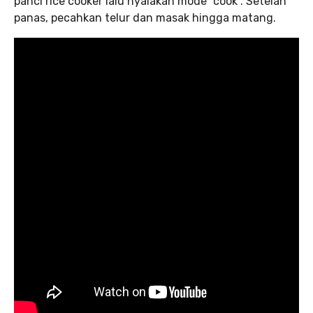
panci rice cooker lalu nyalakan mode “cook”. Setelah
panas, pecahkan telur dan masak hingga matang.