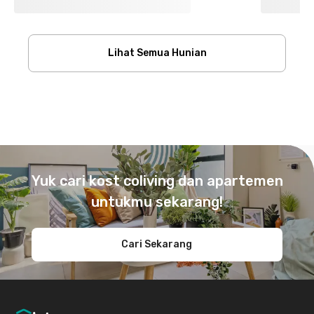
Lihat Semua Hunian
Footer
Yuk cari kost coliving dan apartemen
untukmu sekarang!
Cari Sekarang