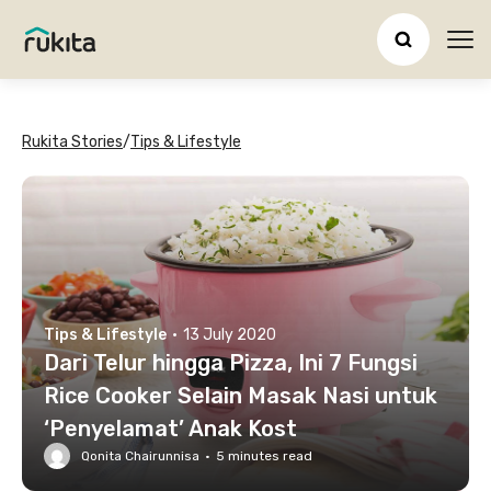
Ope
Rukita Stories
/
Tips & Lifestyle
Tips & Lifestyle
·
13 July 2020
Dari Telur hingga Pizza, Ini 7 Fungsi
Rice Cooker Selain Masak Nasi untuk
‘Penyelamat’ Anak Kost
Qonita Chairunnisa
·
5
minutes read