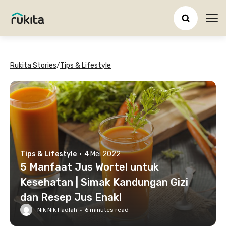
Ope
Rukita Stories
/
Tips & Lifestyle
Tips & Lifestyle
·
4 Mei 2022
5 Manfaat Jus Wortel untuk
Kesehatan | Simak Kandungan Gizi
dan Resep Jus Enak!
Nik Nik Fadlah
·
6
minutes read