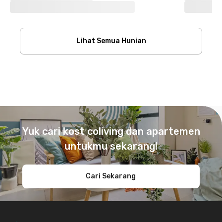
Lihat Semua Hunian
Footer
Yuk cari kost coliving dan apartemen
untukmu sekarang!
Cari Sekarang