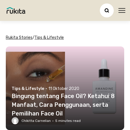
Ope
Rukita Stories
/
Tips & Lifestyle
Tips & Lifestyle
·
11 Oktober 2020
Bingung tentang Face Oil? Ketahui 8
Manfaat, Cara Penggunaan, serta
Pemilihan Face Oil
Chikitta Carnelian
·
5
minutes read