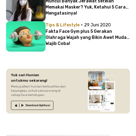
Muncul Banyak Jerawat setelah
Memakai Masker? Yuk, Ketahui 5 Cara
Mengatasinya!
·
Tips & Lifestyle
29 Juni 2020
Fakta Face Gym plus 5 Gerakan
Olahraga Wajah yang Bikin Awet Muda |
Wajib Coba!
Yuk cari Hunian
untukmu sekarang!
Mewujudkan hunian berkualitas dan
terjangkau untuk semua orang di
setiap fase kehidupan.
Download
Aplikasi