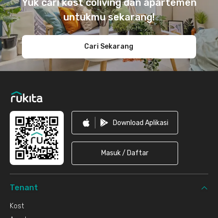
Yuk cari kost coliving dan apartemen
untukmu sekarang!
Cari Sekarang
Download Aplikasi
Masuk / Daftar
Tenant
Kost