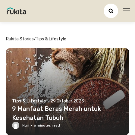
Ope
Rukita Stories
/
Tips & Lifestyle
Tips & Lifestyle
·
29 Oktober 2023
9 Manfaat Beras Merah untuk
Kesehatan Tubuh
Nuri
·
6
minutes read