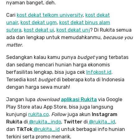
nyaman banget, deh.
Cari
kost dekat telkom university
,
kost dekat
unair
,
kost dekat ugm
,
kost dekat binus alam
sutera
,
kost dekat ui
,
kost dekat unj
? Di Rukita semua
ada dan lengkap untuk memudahkanmu,
because you
matter
.
Sedangkan kalau kamu punya
budget
yang terbatas
dan sedang mencari hunian harga ekonomis
berfasilitas lengkap, bisa juga cek
Infokost.id
.
Tersedia kost
budget
di beberapa kota di Indonesia
dengan harga sewa murah!
Jangan lupa
download
aplikasi Rukita
via Google
Play Store atau App Store, bisa juga langsung
kunjungi
rukita.co
.
Follow
juga akun
Instagram
Rukita
di
@rukita_indo
,
Twitter
di
@rukita_id
,
dan
TikTok
@rukita_id
untuk berbagai info hunian
terkini serta promo menarik.