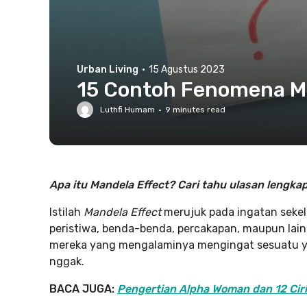
Urban Living
·
15 Agustus 2023
15 Contoh Fenomena Ma
Luthfi Humam
·
9
minutes read
Apa itu Mandela Effect? Cari tahu ulasan lengkapn
Istilah
Mandela Effect
merujuk pada ingatan sekel
peristiwa, benda-benda, percakapan, maupun lainn
mereka yang mengalaminya mengingat sesuatu ya
nggak.
BACA JUGA:
Pengertian Alpha Woman dan 12 Cir