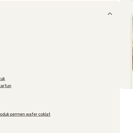
tuk
kartun
roduk permen wafer coklat