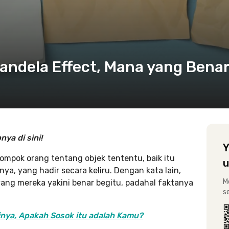
ndela Effect, Mana yang Bena
ya di sini!
Y
ompok orang tentang objek tententu, baik itu
u
ya, yang hadir secara keliru. Dengan kata lain,
M
ng mereka yakini benar begitu, padahal faktanya
s
inya, Apakah Sosok itu adalah Kamu?