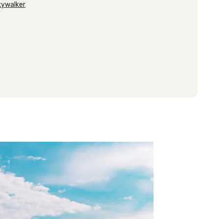
kywalker