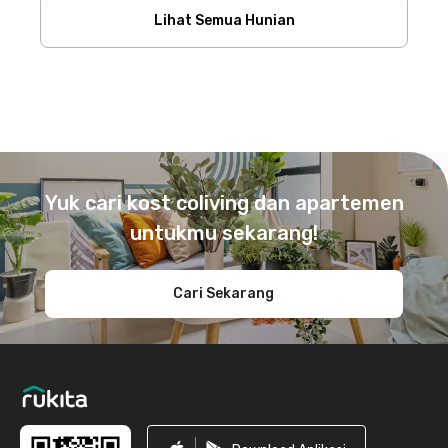
Lihat Semua Hunian
Footer
Yuk cari kost coliving dan apartemen
untukmu sekarang!
Cari Sekarang