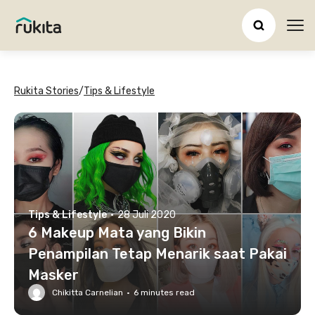
Ope
Rukita Stories
/
Tips & Lifestyle
Tips & Lifestyle
·
28 Juli 2020
6 Makeup Mata yang Bikin
Penampilan Tetap Menarik saat Pakai
Masker
Chikitta Carnelian
·
6
minutes read