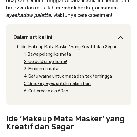
ucapkan selamat tinggal kepada lipstik, lip pencil, dan
bronzer dan mulailah
membeli berbagai macam
eyeshadow palette
.
Waktunya bereksperimen!
Dalam artikel ini
Ide ‘Makeup Mata Masker’ yang Kreatif dan Segar
1. Bawa pelangi ke mata
2. Go bold or go home!
3. Embun di mata
4. Satu warna untuk mata dan tak terhingga
5. Smokey eyes untuk malam hari
6. Cut crease ala 60an
Ide ‘Makeup Mata Masker’ yang
Kreatif dan Segar