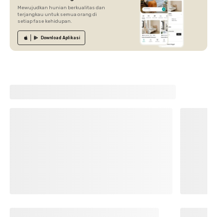
Mewujudkan hunian berkualitas dan
terjangkau untuk semua orang di
setiap fase kehidupan.
Download
Aplikasi