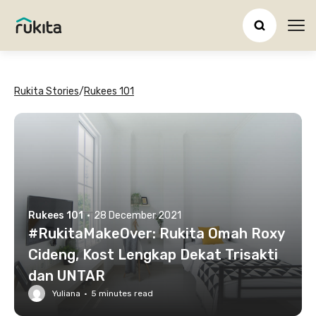
Ope
Rukita Stories
/
Rukees 101
Rukees 101
·
28 December 2021
#RukitaMakeOver: Rukita Omah Roxy
Cideng, Kost Lengkap Dekat Trisakti
dan UNTAR
Yuliana
·
5
minutes read