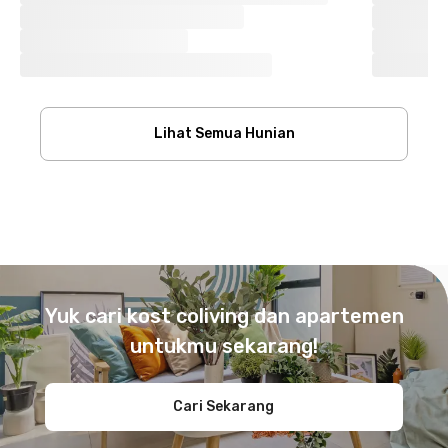
Lihat Semua Hunian
Footer
Yuk cari kost coliving dan apartemen
untukmu sekarang!
Cari Sekarang