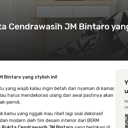
ta Cendrawasih JM Bintaro yan
JM Bintaro
yang stylish ini!
Y
tu yang wajib kalau ingin betah dan nyaman di kamar.
u
au harus mendekorasi ulang dari awal pastinya akan
M
k-pernik.
s
uk kamu yang nggak mau ribet lagi soal dekorasi!
dan modern oleh tim desain interior dari BERM
i
Rukita Cendrawasih JM Bintaro
yang berlokasi di