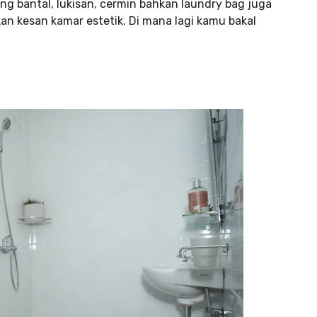
rung bantal, lukisan, cermin bahkan laundry bag juga
kan kesan kamar estetik. Di mana lagi kamu bakal