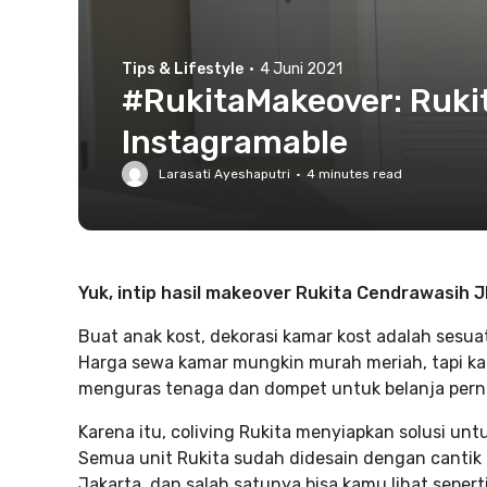
Tips & Lifestyle
·
4 Juni 2021
#RukitaMakeover: Ruki
Instagramable
Larasati Ayeshaputri
·
4
minutes read
Yuk, intip hasil makeover Rukita Cendrawasih 
Buat anak kost, dekorasi kamar kost adalah sesua
Harga sewa kamar mungkin murah meriah, tapi kal
menguras tenaga dan dompet untuk belanja perna
Karena itu, coliving Rukita menyiapkan solusi unt
Semua unit Rukita sudah didesain dengan cantik 
Jakarta, dan salah satunya bisa kamu lihat sepert