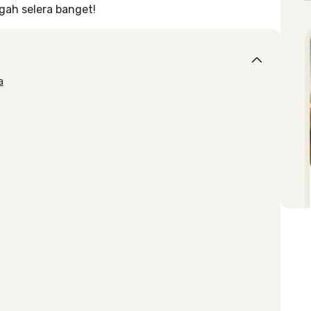
gah selera banget!
a