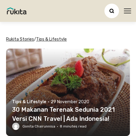
Ope
Rukita Stories
/
Tips & Lifestyle
Tips & Lifestyle
·
29 November 2020
30 Makanan Terenak Sedunia 2021
Versi CNN Travel | Ada Indonesia!
Qonita Chairunnisa
·
8
minutes read