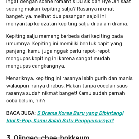
Ingat dengan scene romantis Du sik dan Hye Jin saat
sedang makan kepiting salju? Rasanya nikmat
banget, ya, melihat dua pasangan sejoli ini
menyantap kelezatan kepiting salju di dalam drama.
Kepiting salju memang berbeda dari kepiting pada
umumnya. Kepiting ini memiliki bentuk capit yang
panjang, kamu juga nggak perlu repot-repot
mengupas kepiting ini karena sangat mudah
mengupas cangkangnya.
Menariknya, kepiting ini rasanya lebih gurih dan manis
walaupun hanya direbus. Makan tanpa cocolan saus
rasanya sudah nikmat banget! Kamu sudah pernah
coba belum, nih?
BACA JUGA:
5 Drama Korea Baru yang Dibintangi
Idol K-Pop, Kamu Salah Satu Penggemarnya?
3. Ojingeo-chae-bokkeum