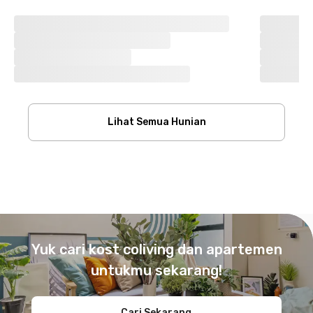
Lihat Semua Hunian
Footer
Yuk cari kost coliving dan apartemen
untukmu sekarang!
Cari Sekarang