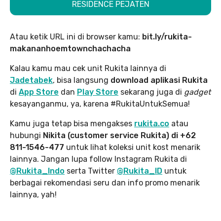
RESIDENCE PEJATEN
Atau ketik URL ini di browser kamu:
bit.ly/rukita-
makananhoemtownchachacha
Kalau kamu mau cek unit Rukita lainnya di
Jadetabek
, bisa langsung
download aplikasi Rukita
di
App Store
dan
Play Store
sekarang juga di
gadget
kesayanganmu, ya, karena #RukitaUntukSemua!
Kamu juga tetap bisa mengakses
rukita.co
atau
hubungi
Nikita (customer service Rukita) di +62
811-1546-477
untuk lihat koleksi unit kost menarik
lainnya. Jangan lupa follow Instagram Rukita di
@Rukita_Indo
serta Twitter
@Rukita_ID
untuk
berbagai rekomendasi seru dan info promo menarik
lainnya, yah!