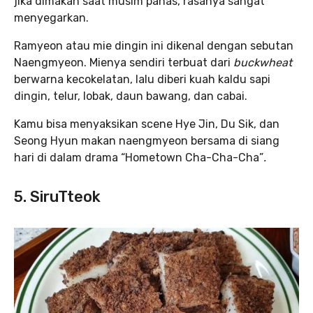
jika dimakan saat musim panas, rasanya sangat
menyegarkan.
Ramyeon atau mie dingin ini dikenal dengan sebutan
Naengmyeon. Mienya sendiri terbuat dari
buckwheat
berwarna kecokelatan, lalu diberi kuah kaldu sapi
dingin, telur, lobak, daun bawang, dan cabai.
Kamu bisa menyaksikan scene Hye Jin, Du Sik, dan
Seong Hyun makan naengmyeon bersama di siang
hari di dalam drama “Hometown Cha-Cha-Cha”
.
5. SiruTteok