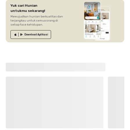
Yuk cari Hunian
untukmu sekarang!
Mewujudkan hunian berkualitas dan
terjangkau untuk semua orang di
setiap fase kehidupan.
Download
Aplikasi