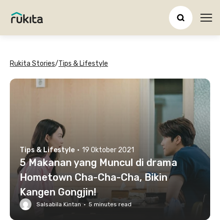
Ope
Rukita Stories
/
Tips & Lifestyle
Tips & Lifestyle
·
19 Oktober 2021
5 Makanan yang Muncul di drama
Hometown Cha-Cha-Cha, Bikin
Kangen Gongjin!
Salsabila Kintan
·
5
minutes read