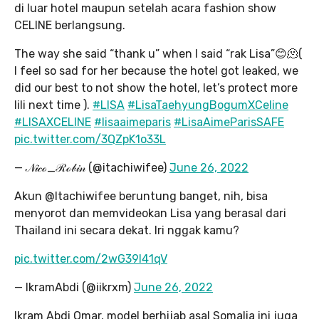
di luar hotel maupun setelah acara fashion show
CELINE berlangsung.
The way she said “thank u” when I said “rak Lisa”😊🫠(
I feel so sad for her because the hotel got leaked, we
did our best to not show the hotel, let’s protect more
lili next time ).
#LISA
#LisaTaehyungBogumXCeline
#LISAXCELINE
#lisaaimeparis
#LisaAimeParisSAFE
pic.twitter.com/3QZpK1o33L
— 𝒩𝒾𝒸ℴ_ℛℴ𝒷𝒾𝓃 (@itachiwifee)
June 26, 2022
Akun @Itachiwifee beruntung banget, nih, bisa
menyorot dan memvideokan Lisa yang berasal dari
Thailand ini secara dekat. Iri nggak kamu?
pic.twitter.com/2wG39l41qV
— IkramAbdi (@iikrxm)
June 26, 2022
Ikram Abdi Omar, model berhijab asal Somalia ini juga