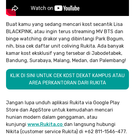
Buat kamu yang sedang mencari kost secantik Lisa
BLACKPINK, atau ingin terus streaming MV BTS dan
binge watching drakor yang dibintangi Park Bogum,
nih, bisa cek daftar unit coliving Rukita. Ada banyak
kamar kost eksklusif yang tersebar di Jabodetabek,
Bandung, Surabaya, Malang, Medan, dan Palembang!
KLIK DI SINI UNTUK CEK KOST DEKAT KAMPUS ATAU
AREA PERKANTORAN DARI RUKITA
Jangan lupa unduh aplikasi Rukita via Google Play
Store dan AppStore untuk kemudahan mencari
hunian modern dalam genggaman, atau
kunjungi
www.Rukita.co
dan langsung hubungi
Nikita (customer service Rukita) di +62 811-1546-477.