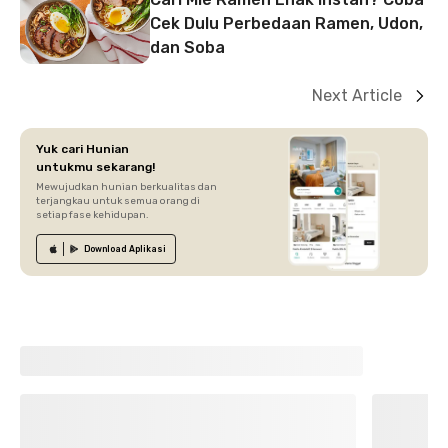
Cek Dulu Perbedaan Ramen, Udon,
dan Soba
Next Article
Yuk cari Hunian
untukmu sekarang!
Mewujudkan hunian berkualitas dan
terjangkau untuk semua orang di
setiap fase kehidupan.
Download
Aplikasi