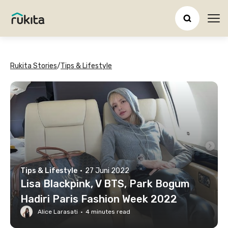
Ope
Rukita Stories
/
Tips & Lifestyle
Tips & Lifestyle
·
27 Juni 2022
Lisa Blackpink, V BTS, Park Bogum
Hadiri Paris Fashion Week 2022
Alice Larasati
·
4
minutes read