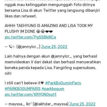
nggak mau ketinggalan mengunggah foto dirinya
bersama Lisa di akun Twitter yang langsung dibanjiri
likes dan retweet.
AHHH TAEHYUNG IS AMAZING AND LISA TOOK MY
PLUSHY IM DONE 😭😭❤️❤️
pic.twitter.com/PgSSBklKCa
— 🪐✨ (@jennylcr_)
June 25, 2022
Lain halnya dengan akun @jennylcr_ yang berhasil
memvideokan V dari dekat dan berhasil menyerahkan
boneka panda kepada Lisa. Fangirling supersukses,
nih!
I still can’t believe it💗
#ParkBoGuminParis
#PARKBOGUMPARIS
#parkbogum
pic.twitter.com/KR9QN0sgtt
— mayssa_ lkr⁷ (@lakhdar_mayssa)
June 25, 2022