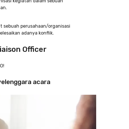
isasi kegiatan dalam sebuah
aan.
at sebuah perusahaan/organisasi
lesaikan adanya konflik.
aison Officer
O!
yelenggara acara