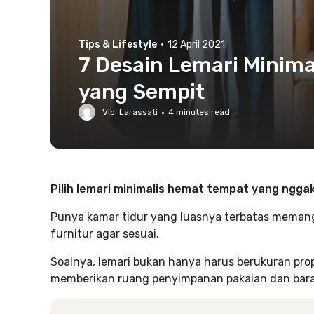
Tips & Lifestyle
·
12 April 2021
7 Desain Lemari Minim
yang Sempit
Vibi Larassati
·
4
minutes read
Pilih lemari minimalis hemat tempat yang ngg
Punya kamar tidur yang luasnya terbatas meman
furnitur agar sesuai.
Soalnya, lemari bukan hanya harus berukuran prop
memberikan ruang penyimpanan pakaian dan bara