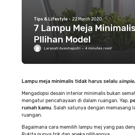
Tips & Lifestyle
·
22 March 2020
7 Lampu Meja Minimalis
PIlihan Model
Larasati Ayeshaputri
·
4
minutes read
Lampu meja minimalis tidak harus selalu
simple
Mengadopsi desain interior minimalis bukan sema
mengatur pencahayaan di dalam ruangan. Yap,
p
rumah kamu
. Salah satunya dengan memasang la
ruangan.
Bagaimana cara memilih lampu mej yang pas den
Rukita punya trik dan aneka pilihannya.