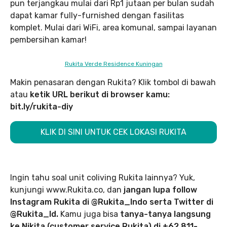
pun terjangkau mulai dari Rp1 jutaan per bulan sudah
dapat kamar fully-furnished dengan fasilitas
komplet. Mulai dari WiFi, area komunal, sampai layanan
pembersihan kamar!
Rukita Verde Residence Kuningan
Makin penasaran dengan Rukita? Klik tombol di bawah
atau
ketik URL berikut di browser kamu:
bit.ly/rukita-diy
KLIK DI SINI UNTUK CEK LOKASI RUKITA
Ingin tahu soal unit coliving Rukita lainnya? Yuk,
kunjungi www.Rukita.co, dan
jangan lupa follow
Instagram Rukita di @Rukita_Indo serta Twitter di
@Rukita_Id.
Kamu juga bisa
tanya-tanya langsung
ke Nikita (customer service Rukita) di +62 811-