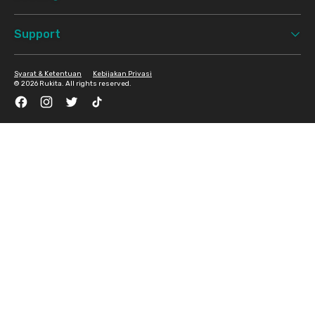
Support
Syarat & Ketentuan
Kebijakan Privasi
©
2026 Rukita. All rights reserved.
Facebook
Instagram
Twitter
TikTok