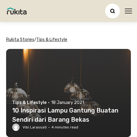
Ope
Rukita Stories
/
Tips & Lifestyle
Tips & Lifestyle
·
18 January 2021
10 Inspirasi Lampu Gantung Buatan
Sendiri dari Barang Bekas
Vibi Larassati
·
4
minutes read