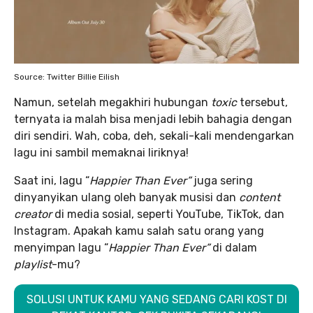
Source: Twitter Billie Eilish
Namun, setelah megakhiri hubungan
toxic
tersebut,
ternyata ia malah bisa menjadi lebih bahagia dengan
diri sendiri. Wah, coba, deh, sekali-kali mendengarkan
lagu ini sambil memaknai liriknya!
Saat ini, lagu “
Happier Than Ever”
juga sering
dinyanyikan ulang oleh banyak musisi dan
content
creator
di media sosial, seperti YouTube, TikTok, dan
Instagram. Apakah kamu salah satu orang yang
menyimpan lagu “
Happier Than Ever”
di dalam
playlist
-mu?
SOLUSI UNTUK KAMU YANG SEDANG CARI KOST DI