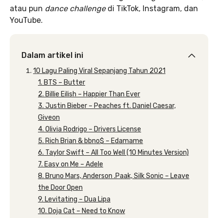
atau pun
dance challenge
di TikTok, Instagram, dan
YouTube.
Dalam artikel ini
10 Lagu Paling Viral Sepanjang Tahun 2021
1. BTS – Butter
2. Billie Eilish – Happier Than Ever
3. Justin Bieber – Peaches ft. Daniel Caesar,
Giveon
4. Olivia Rodrigo – Drivers License
5. Rich Brian & bbno$ – Edamame
6. Taylor Swift – All Too Well (10 Minutes Version)
7. Easy on Me – Adele
8. Bruno Mars, Anderson .Paak, Silk Sonic – Leave
the Door Open
9. Levitating – Dua Lipa
10. Doja Cat – Need to Know