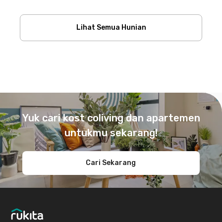
Lihat Semua Hunian
Footer
Yuk cari kost coliving dan apartemen
untukmu sekarang!
Cari Sekarang