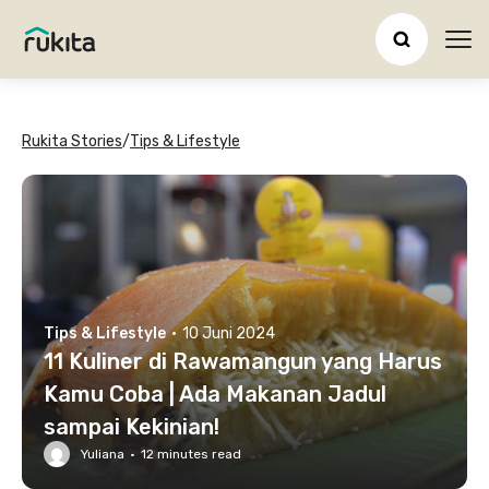
Ope
Rukita Stories
/
Tips & Lifestyle
Tips & Lifestyle
·
10 Juni 2024
11 Kuliner di Rawamangun yang Harus
Kamu Coba | Ada Makanan Jadul
sampai Kekinian!
Yuliana
·
12
minutes read