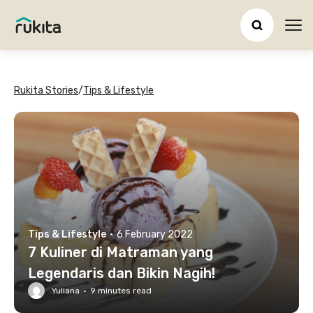
Ope
Rukita Stories
/
Tips & Lifestyle
Tips & Lifestyle
·
6 February 2022
7 Kuliner di Matraman yang
Legendaris dan Bikin Nagih!
Yuliana
·
9
minutes read