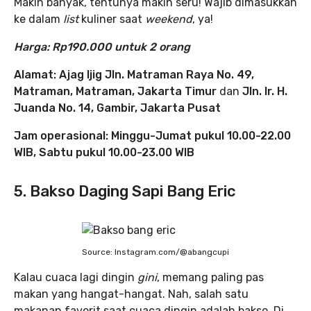
Makin banyak, tentunya makin seru! Wajib dimasukkan
ke dalam
list
kuliner saat
weekend
, ya!
Harga: Rp190.000 untuk 2 orang
Alamat: Ajag Ijig Jln. Matraman Raya No. 49,
Matraman, Matraman, Jakarta Timur
dan
Jln. Ir. H.
Juanda No. 14, Gambir, Jakarta Pusat
Jam operasional: Minggu-Jumat pukul 10.00-22.00
WIB, Sabtu pukul 10.00-23.00 WIB
5. Bakso Daging Sapi Bang Eric
Source: Instagram.com/@abangcupi
Kalau cuaca lagi dingin
gini
, memang paling pas
makan yang hangat-hangat. Nah, salah satu
makanan favorit saat cuaca dingin adalah bakso. Di