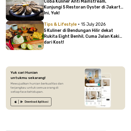
Coba Kuliner Anti Mainstream,
Kunjungi 5 Restoran Oyster di Jakarta
Ini, Yuk!
·
Tips & Lifestyle
15 July 2026
5 Kuliner di Bendungan Hilir dekat
Rukita Eight Benhil, Cuma Jalan Kaki
dari Kost!
Yuk cari Hunian
untukmu sekarang!
Mewujudkan hunian berkualitas dan
terjangkau untuk semua orang di
setiap fase kehidupan.
Download
Aplikasi