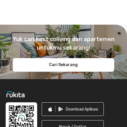
Footer
Yuk cari kost coliving dan apartemen
untukmu sekarang!
Cari Sekarang
Download Aplikasi
Masuk / Daftar