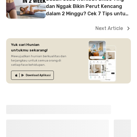
dan Nggak Bikin Perut Kencang
dalam 2 Minggu? Cek 7 Tips untuk
Mendapatkan Abs Seksi Ini!
Next Article
Yuk cari Hunian
untukmu sekarang!
Mewujudkan hunian berkualitas dan
terjangkau untuk semua orang di
setiap fase kehidupan.
Download
Aplikasi