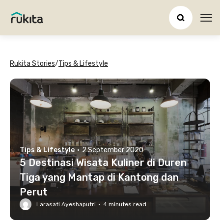
Ope
Rukita Stories
/
Tips & Lifestyle
Tips & Lifestyle
·
2 September 2020
5 Destinasi Wisata Kuliner di Duren
Tiga yang Mantap di Kantong dan
Perut
Larasati Ayeshaputri
·
4
minutes read