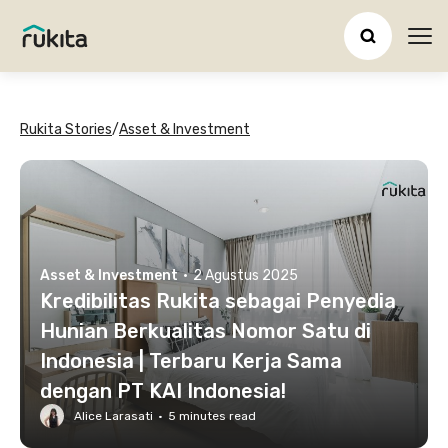
Ope
Rukita Stories
/
Asset & Investment
Asset & Investment
·
2 Agustus 2025
Kredibilitas Rukita sebagai Penyedia
Hunian Berkualitas Nomor Satu di
Indonesia | Terbaru Kerja Sama
dengan PT KAI Indonesia!
Alice Larasati
·
5
minutes read