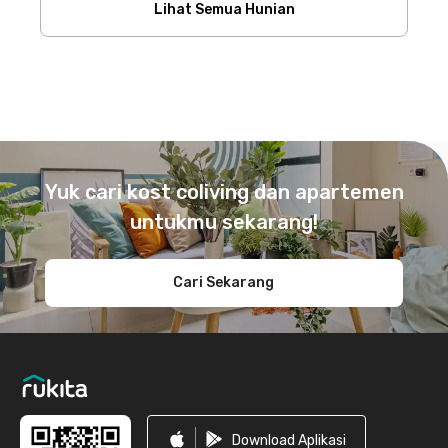
Lihat Semua Hunian
Footer
Yuk cari kost coliving dan apartemen
untukmu sekarang!
Cari Sekarang
Download Aplikasi