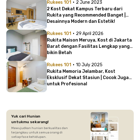
·
Rukees 101
2 June 2023
2 Kost Dekat Kampus Terbaru dari
Rukita yang Recommended Banget |
Desainnya Modern dan Estetik!
·
Rukees 101
29 April 2026
Rukita Maison Meruya, Kost di Jakarta
Barat dengan Fasilitas Lengkap yang
bikin Betah
·
Rukees 101
10 July 2025
Rukita Memoria Jelambar, Kost
Eksklusif Dekat Stasiun | Cocok Juga
untuk Profesional
Yuk cari Hunian
untukmu sekarang!
Mewujudkan hunian berkualitas dan
terjangkau untuk semua orang di
setiap fase kehidupan.