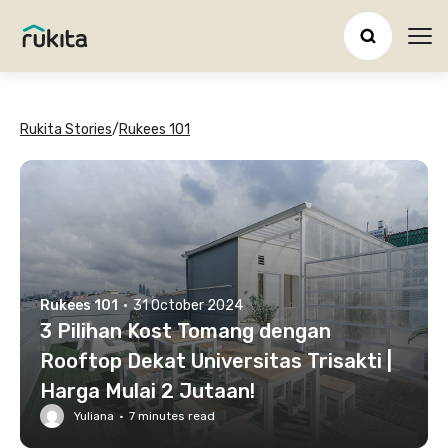
Ope
Rukita Stories
/
Rukees 101
Rukees 101
·
31 October 2024
3 Pilihan Kost Tomang dengan
Rooftop Dekat Universitas Trisakti |
Harga Mulai 2 Jutaan!
Yuliana
·
7
minutes read