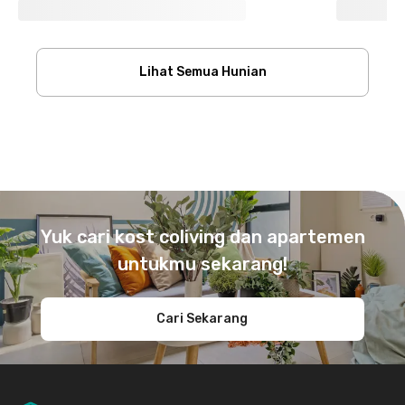
Lihat Semua Hunian
Footer
Yuk cari kost coliving dan apartemen
untukmu sekarang!
Cari Sekarang