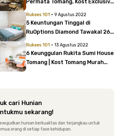
Permata Tomang, Kost Exclusive
Favorit Daerah Tomang
·
Rukees 101
9 Agustus 2022
5 Keuntungan Tinggal di
RuOptions Diamond Tawakal 26
Tomang, Kost Tomang Strategis
·
Rukees 101
13 Agustus 2022
untuk Mahasiswa dan Karyawan!
6 Keunggulan Rukita Sumi House
Tomang | Kost Tomang Murah
Harga 2 Jutaan
uk cari Hunian
ntukmu sekarang!
ewujudkan hunian berkualitas dan terjangkau untuk
emua orang di setiap fase kehidupan.