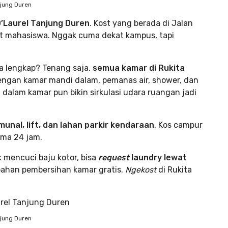
njung Duren
D’Laurel Tanjung Duren
. Kost yang berada di Jalan
buat mahasiswa. Nggak cuma dekat kampus, tapi
ya lengkap? Tenang saja,
semua kamar di Rukita
engan kamar mandi dalam, pemanas air, shower, dan
a dalam kamar pun bikin sirkulasi udara ruangan jadi
unal, lift, dan lahan parkir kendaraan
. Kos campur
ama 24 jam.
 mencuci baju kotor, bisa
request
laundry lewat
bahan pembersihan kamar gratis.
Ngekost
di Rukita
njung Duren