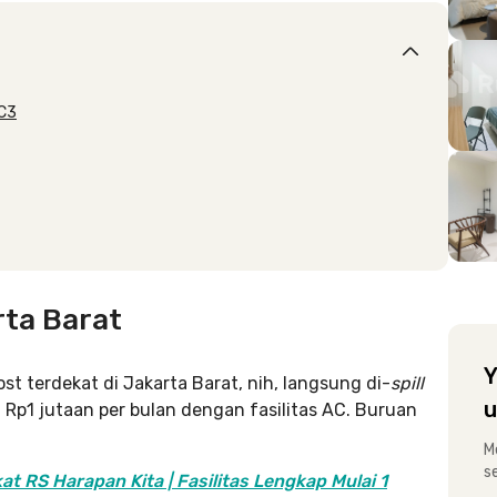
 C3
rta Barat
Y
t terdekat di Jakarta Barat, nih, langsung di-
spill
u
i Rp1 jutaan per bulan dengan fasilitas AC. Buruan
M
s
at RS Harapan Kita | Fasilitas Lengkap Mulai 1