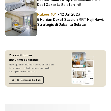
Kost Jakarta Selatan Ini!
·
Rukees 101
12 Juli 2023
5 Hunian Dekat Stasiun MRT Haji Nawi,
Strategis di Jakarta Selatan
Yuk cari Hunian
untukmu sekarang!
Mewujudkan hunian berkualitas dan
terjangkau untuk semua orang di
setiap fase kehidupan.
Download
Aplikasi