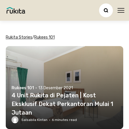
Ope
Rukita Stories
/
Rukees 101
Rukees 101
·
13 Desember 2021
4 Unit Rukita di Pejaten | Kost
Eksklusif Dekat Perkantoran Mulai 1
Jutaan
Salsabila Kintan
·
6
minutes read