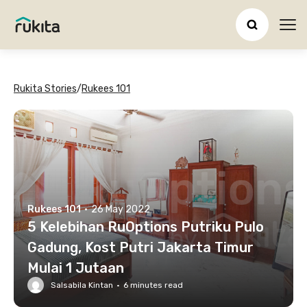
Ope
Rukita Stories
/
Rukees 101
Rukees 101
·
26 May 2022
5 Kelebihan RuOptions Putriku Pulo
Gadung, Kost Putri Jakarta Timur
Mulai 1 Jutaan
Salsabila Kintan
·
6
minutes read