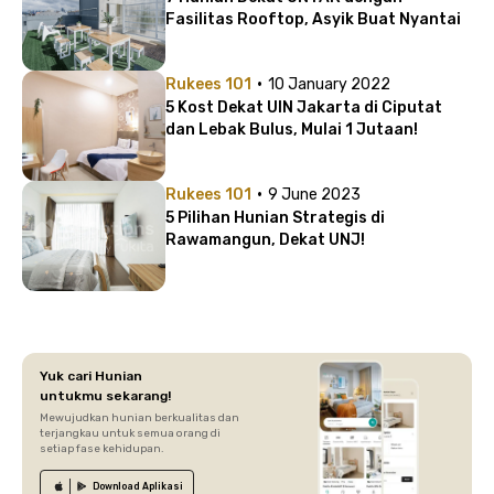
Fasilitas Rooftop, Asyik Buat Nyantai
·
Rukees 101
10 January 2022
5 Kost Dekat UIN Jakarta di Ciputat
dan Lebak Bulus, Mulai 1 Jutaan!
·
Rukees 101
9 June 2023
5 Pilihan Hunian Strategis di
Rawamangun, Dekat UNJ!
Yuk cari Hunian
untukmu sekarang!
Mewujudkan hunian berkualitas dan
terjangkau untuk semua orang di
setiap fase kehidupan.
Download
Aplikasi