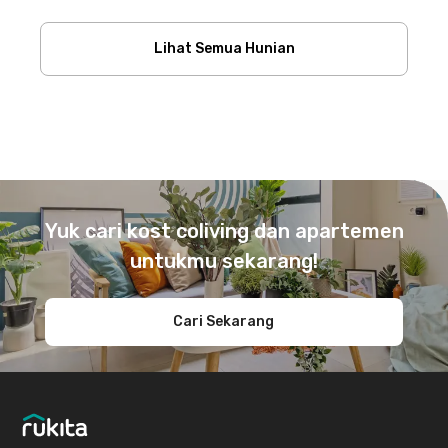
Lihat Semua Hunian
Footer
Yuk cari kost coliving dan apartemen
untukmu sekarang!
Cari Sekarang