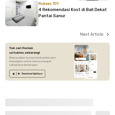
Rukees 101
4 Rekomendasi Kost di Bali Dekat
Pantai Sanur
Next Article
Yuk cari Hunian
untukmu sekarang!
Mewujudkan hunian berkualitas dan
terjangkau untuk semua orang di
setiap fase kehidupan.
Download
Aplikasi