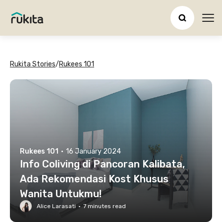
Ope
Rukita Stories
/
Rukees 101
Rukees 101
·
16 January 2024
Info Coliving di Pancoran Kalibata,
Ada Rekomendasi Kost Khusus
Wanita Untukmu!
Alice Larasati
·
7
minutes read