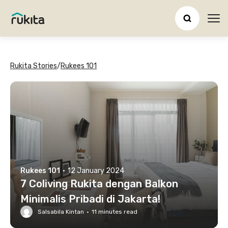
Ope
Rukita Stories
/
Rukees 101
Rukees 101
·
12 January 2024
7 Coliving Rukita dengan Balkon
Minimalis Pribadi di Jakarta!
Salsabila Kintan
·
11
minutes read