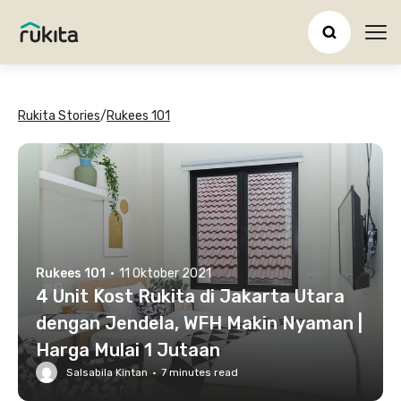
Ope
Rukita Stories
/
Rukees 101
Rukees 101
·
11 Oktober 2021
4 Unit Kost Rukita di Jakarta Utara
dengan Jendela, WFH Makin Nyaman |
Harga Mulai 1 Jutaan
Salsabila Kintan
·
7
minutes read