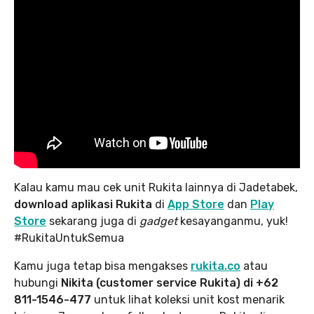
Kalau kamu mau cek unit Rukita lainnya di Jadetabek,
download aplikasi Rukita
di
App Store
dan
Play
Store
sekarang juga di
gadget
kesayanganmu, yuk!
#RukitaUntukSemua
Kamu juga tetap bisa mengakses
rukita.co
atau
hubungi
Nikita (customer service Rukita) di +62
811-1546-477
untuk lihat koleksi unit kost menarik