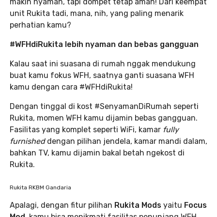
makin nyaman, tapi dompet tetap aman! Dari keempat
unit Rukita tadi, mana, nih, yang paling menarik
perhatian kamu?
#WFHdiRukita lebih nyaman dan bebas gangguan
Kalau saat ini suasana di rumah nggak mendukung
buat kamu fokus WFH, saatnya ganti suasana WFH
kamu dengan cara #WFHdiRukita!
Dengan tinggal di kost #SenyamanDiRumah seperti
Rukita, momen WFH kamu dijamin bebas gangguan.
Fasilitas yang komplet seperti WiFi, kamar
fully
furnished
dengan pilihan jendela, kamar mandi dalam,
bahkan TV, kamu dijamin bakal betah ngekost di
Rukita.
Rukita RKBM Gandaria
Apalagi, dengan fitur pilihan
Rukita Mods
yaitu
Focus
Mod
, kamu bisa menikmati fasilitas penunjang WFH