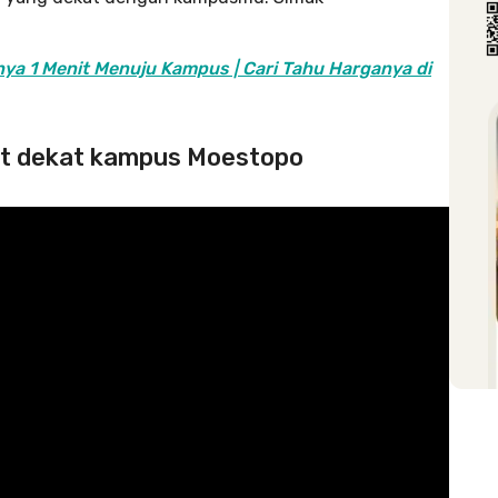
a 1 Menit Menuju Kampus | Cari Tahu Harganya di
st dekat kampus Moestopo