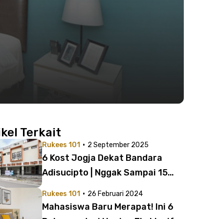
ikel Terkait
·
Rukees 101
2 September 2025
6 Kost Jogja Dekat Bandara
Adisucipto | Nggak Sampai 15
Menit!
·
Rukees 101
26 Februari 2024
Mahasiswa Baru Merapat! Ini 6