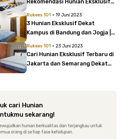
Rekomendasi Hunian Eksklusif
Dekat Universitas Prasetiya
·
Rukees 101
19 Juni 2023
Mulya BSD
3 Hunian Eksklusif Dekat
Kampus di Bandung dan Jogja |
Ada yang di Bawah 1 Juta per
·
Rukees 101
23 Juni 2023
Bulan!
Cari Hunian Eksklusif Terbaru di
Jakarta dan Semarang Dekat
Kampus? Intip Rekomendasi Ini
uk cari Hunian
ntukmu sekarang!
ewujudkan hunian berkualitas dan terjangkau untuk
emua orang di setiap fase kehidupan.