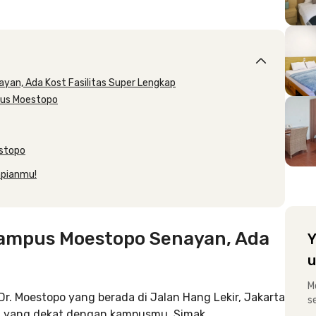
an, Ada Kost Fasilitas Super Lengkap
pus Moestopo
estopo
mpianmu!
ampus Moestopo Senayan, Ada
Y
u
M
Dr. Moestopo yang berada di Jalan Hang Lekir, Jakarta
s
an yang dekat dengan kampusmu. Simak