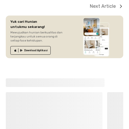
Next Article
Yuk cari Hunian
untukmu sekarang!
Mewujudkan hunian berkualitas dan
terjangkau untuk semua orang di
setiap fase kehidupan.
Download
Aplikasi