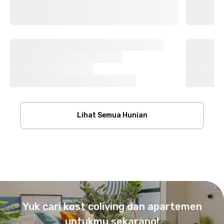
Lihat Semua Hunian
Footer
Yuk cari kost coliving dan apartemen
untukmu sekarang!