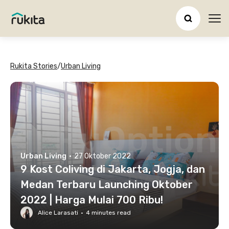
Ope
Rukita Stories
/
Urban Living
Urban Living
·
27 Oktober 2022
9 Kost Coliving di Jakarta, Jogja, dan
Medan Terbaru Launching Oktober
2022 | Harga Mulai 700 Ribu!
Alice Larasati
·
4
minutes read