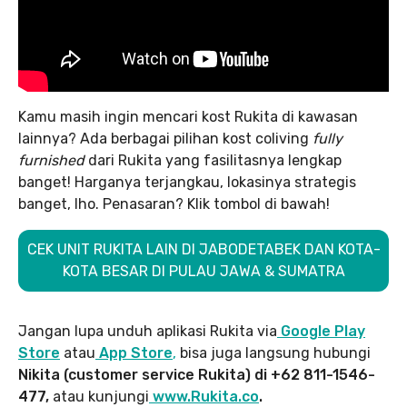
Kamu masih ingin mencari kost Rukita di kawasan
lainnya? Ada berbagai pilihan kost coliving
fully
furnished
dari Rukita yang fasilitasnya lengkap
banget! Harganya terjangkau, lokasinya strategis
banget, lho. Penasaran? Klik tombol di bawah!
CEK UNIT RUKITA LAIN DI JABODETABEK DAN KOTA-
KOTA BESAR DI PULAU JAWA & SUMATRA
Jangan lupa unduh aplikasi Rukita via
Google Play
Store
atau
App Store
,
bisa juga langsung hubungi
Nikita (customer service Rukita) di +62 811-1546-
477,
atau kunjungi
www.Rukita.co
.