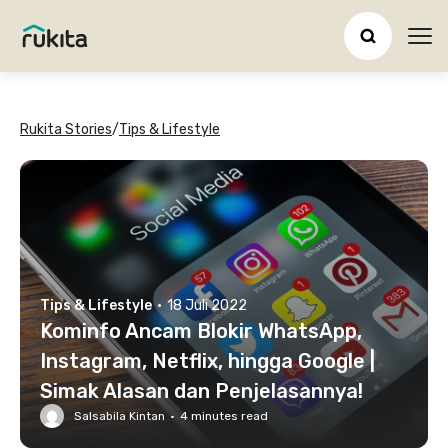
Ope
Rukita Stories
/
Tips & Lifestyle
Tips & Lifestyle
·
18 Juli 2022
Kominfo Ancam Blokir WhatsApp,
Instagram, Netflix, hingga Google |
Simak Alasan dan Penjelasannya!
Salsabila Kintan
·
4
minutes read