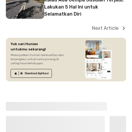
Lakukan 5 Hal Ini untuk
Selamatkan Diri
Next Article
Yuk cari Hunian
untukmu sekarang!
Mewujudkan hunian berkualitas dan
terjangkau untuk semua orang di
setiap fase kehidupan.
Download
Aplikasi