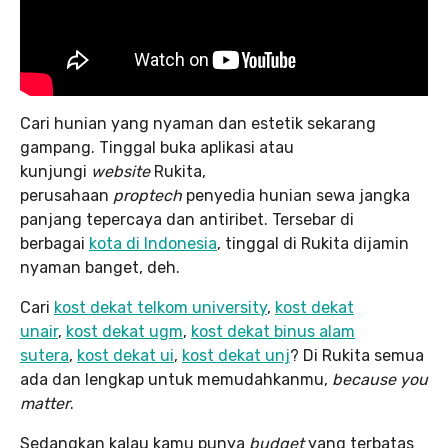
Cari hunian yang nyaman dan estetik sekarang
gampang. Tinggal buka aplikasi atau
kunjungi
website
Rukita,
perusahaan
proptech
penyedia hunian sewa jangka
panjang tepercaya dan antiribet. Tersebar di
berbagai
kota di Indonesia
, tinggal di Rukita dijamin
nyaman banget, deh.
Cari
kost dekat telkom university
,
kost dekat
unair
,
kost dekat ugm
,
kost dekat binus alam
sutera
,
kost dekat ui
,
kost dekat unj
? Di Rukita semua
ada dan lengkap untuk memudahkanmu,
because you
matter
.
Sedangkan kalau kamu punya
budget
yang terbatas