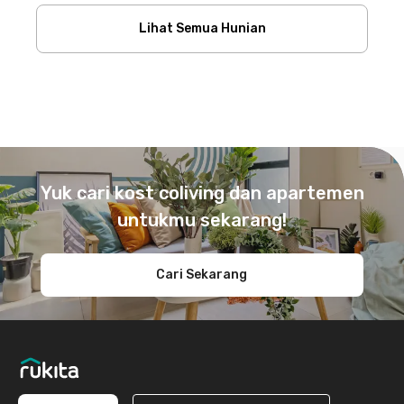
Lihat Semua Hunian
Footer
Yuk cari kost coliving dan apartemen
untukmu sekarang!
Cari Sekarang