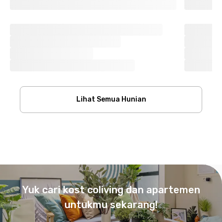
Lihat Semua Hunian
Footer
Yuk cari kost coliving dan apartemen
untukmu sekarang!