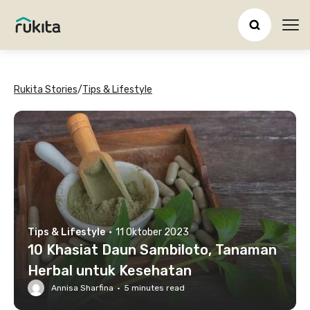
Ope
Rukita Stories
/
Tips & Lifestyle
Tips & Lifestyle
·
11 Oktober 2023
10 Khasiat Daun Sambiloto, Tanaman
Herbal untuk Kesehatan
Annisa Sharfina
·
5
minutes read