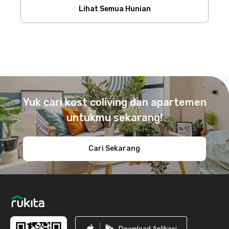
Lihat Semua Hunian
Footer
Yuk cari kost coliving dan apartemen
untukmu sekarang!
Cari Sekarang