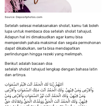
Source: Depositphotos.com
Setelah selesai melaksanakan sholat, kamu tak boleh
lupa untuk membaca doa setelah sholat tahajud.
Adapun hal ini dimaksudkan agar kamu bisa
memperoleh pahala maksimal dan segala permohonan
dapat dikabulkan, serta bisa mendapatkan
perlindungan hingga rezeki yang melimpah.
Berikut adalah bacaan doa
setelah sholat tahajud lengkap dengan bahasa latin
dan artinya.
اَللهُمَّ رَبَّنَا لَكَ الْحَمْدُ اَنْتَ قَيِّمُ السَّمَوَاتِ
وَاْلاَرْضِ وَمَنْ فِيْهِنَّ. وَلَكَ الْحَمْدُ اَنْتَ مَلِكُ السَّمَوَاتِ واْلاَرْضِ
وَمَنْ فِيْهِنَّ. وَلَكَ الْحَمْدُ اَنْتَ نُوْرُ السَّمَوَاتِ وَاْلاَرْضِ وَمَنْ
فِيْهِنَّ. وَلَكَ الْحَمْدُ اَنْتَ الْحَقُّ وَوَعْدُكَ الْحَقُّ وَلِقَاءُكَ حَقٌّ