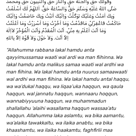
وَقَوْلُكَ حَقٌّ وَالْجَنَّةُ حَقٌّ وَالنَّارُ حَقٌّ وَالنَّبِيُّوْنَ حَقٌّ وَمُحَمَّدٌ
صَلَّى اللهُ عَلَيْهِ وَسَلَّمَ حَقٌّ وَالسَّاعَةُ حَقٌّ. اَللهُمَّ لَكَ اَسْلَمْتُ
وَبِكَ اَمَنْتُ وَعَلَيْكَ تَوَكَّلْتُ وَاِلَيْكَ اَنَبْتُ وَبِكَ خَاصَمْتُ وَاِلَيْكَ
حَاكَمْتُ فَاغْفِرْلِيْ مَاقَدَّمْتُ وَمَا اَخَّرْتُ وَمَا اَسْرَرْتُ وَمَا اَعْلَنْتُ
وَمَا اَنْتَ اَعْلَمُ بِهِ مِنِّيْ. اَنْتَ الْمُقَدِّمُ وَاَنْتَ الْمُؤَخِّرُ لاَاِلَهَ
اِلاَّ اَنْتَ. وَلاَ حَوْلَ وَلاَ قُوَّةَ اِلاَّ بِاللهِ
“Allahumma rabbana lakal hamdu anta
qayyimussamaa waati wal ardi wa man fiihinna. Wa
lakal hamdu anta malikus samaa waati wal ardhi wa
man fiihina. Wa lakal hamdu anta nuurus samaawaati
wal ardhi wa man fiihina. Wa lakal hamdu antal haqqu,
wa wa’dukal haqqu, wa liqaa’uka haqqun, wa qaula
haqqun, wal jannatu haqqun, wannaaru hoqqun,
wannabiyyuuna haqqun, wa muhammadun
shallallahu ‘alaihi wasallama haqqun wassaa’atu
haqqun. Allahumma laka aslamtu, wa bika aamantu,
wa’alaika tawakkaltu, wa ilaika anabtu, wa bika
khaashamtu, wa ilaika haakamtu, faghfirlii maa