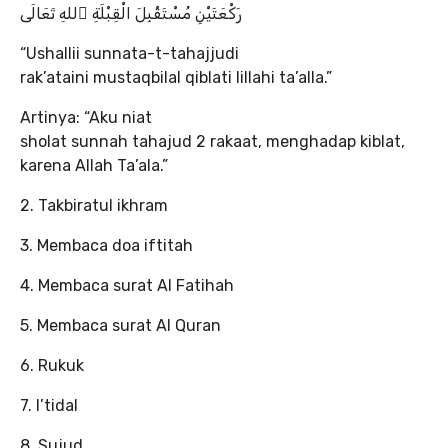
رَكْعَتَيْنِ مُسْتَقْبِلَ الْقِبْلَةِ ِللهِ تَعَالَى
“Ushallii sunnata-t-tahajjudi
rak’ataini mustaqbilal qiblati lillahi ta’alla.”
Artinya: “Aku niat
sholat sunnah tahajud 2 rakaat, menghadap kiblat,
karena Allah Ta’ala.”
2. Takbiratul ikhram
3. Membaca doa iftitah
4. Membaca surat Al Fatihah
5. Membaca surat Al Quran
6. Rukuk
7. I’tidal
8. Sujud