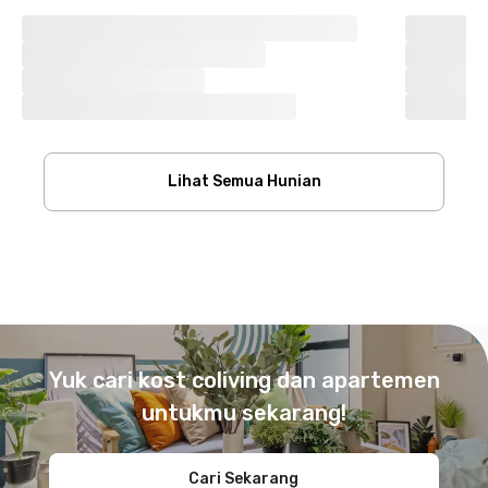
Lihat Semua Hunian
Footer
Yuk cari kost coliving dan apartemen
untukmu sekarang!
Cari Sekarang