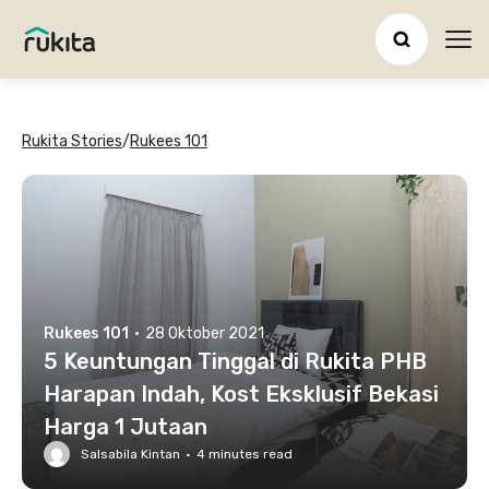
Ope
Rukita Stories
/
Rukees 101
Rukees 101
·
28 Oktober 2021
5 Keuntungan Tinggal di Rukita PHB
Harapan Indah, Kost Eksklusif Bekasi
Harga 1 Jutaan
Salsabila Kintan
·
4
minutes read