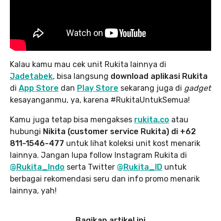
Kalau kamu mau cek unit Rukita lainnya di
Jadetabek
, bisa langsung
download aplikasi Rukita
di
App Store
dan
Play Store
sekarang juga di
gadget
kesayanganmu, ya, karena #RukitaUntukSemua!
Kamu juga tetap bisa mengakses
rukita.co
atau
hubungi
Nikita (customer service Rukita) di +62
811-1546-477
untuk lihat koleksi unit kost menarik
lainnya. Jangan lupa follow Instagram Rukita di
@Rukita_Indo
serta Twitter
@Rukita_ID
untuk
berbagai rekomendasi seru dan info promo menarik
lainnya, yah!
Bagikan artikel ini