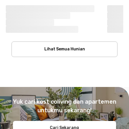
Lihat Semua Hunian
Footer
Yuk cari kost coliving dan apartemen
untukmu sekarang!
Cari Sekarang