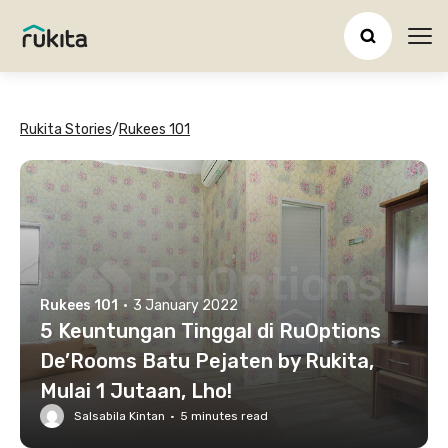
Ope
Rukita Stories
/
Rukees 101
Rukees 101
·
3 January 2022
5 Keuntungan Tinggal di RuOptions
De’Rooms Batu Pejaten by Rukita,
Mulai 1 Jutaan, Lho!
Salsabila Kintan
·
5
minutes read