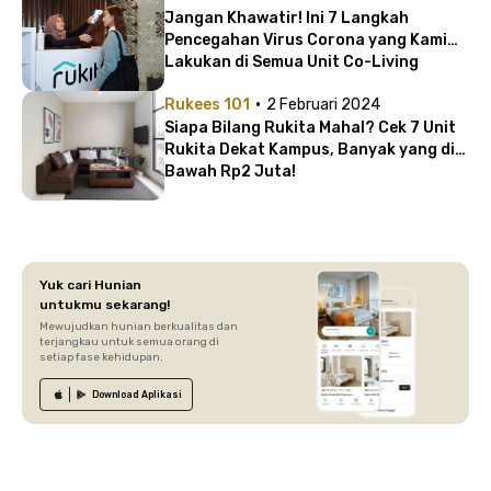
Jangan Khawatir! Ini 7 Langkah
Pencegahan Virus Corona yang Kami
Lakukan di Semua Unit Co-Living
Rukita
·
Rukees 101
2 Februari 2024
Siapa Bilang Rukita Mahal? Cek 7 Unit
Rukita Dekat Kampus, Banyak yang di
Bawah Rp2 Juta!
Yuk cari Hunian
untukmu sekarang!
Mewujudkan hunian berkualitas dan
terjangkau untuk semua orang di
setiap fase kehidupan.
Download
Aplikasi