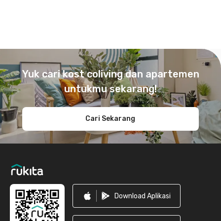
Footer
Yuk cari kost coliving dan apartemen
untukmu sekarang!
Cari Sekarang
Download Aplikasi