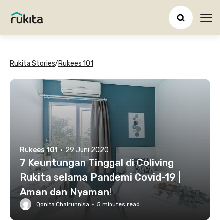
Ope
Rukita Stories
/
Rukees 101
Rukees 101
·
29 Juni 2020
7 Keuntungan Tinggal di Coliving
Rukita selama Pandemi Covid-19 |
Aman dan Nyaman!
Qonita Chairunnisa
·
5
minutes read