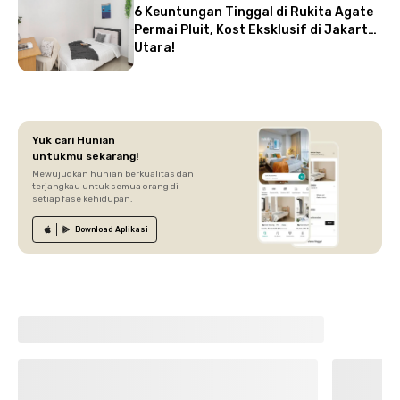
6 Keuntungan Tinggal di Rukita Agate
Permai Pluit, Kost Eksklusif di Jakarta
Utara!
Yuk cari Hunian
untukmu sekarang!
Mewujudkan hunian berkualitas dan
terjangkau untuk semua orang di
setiap fase kehidupan.
Download
Aplikasi