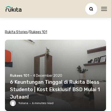
Ope
Rukita Stories
/
Rukees 101
Rukees 101
·
4 December 2020
6 Keuntungan Tinggal di Rukita Bless
Studento | Kost Eksklusif BSD Mulai 1
Jutaan!
Yuliana
·
6
minutes read