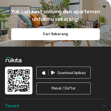
Footer
Yuk cari kost coliving dan apartemen
untukmu sekarang!
Cari Sekarang
Download Aplikasi
Masuk / Daftar
Tenant