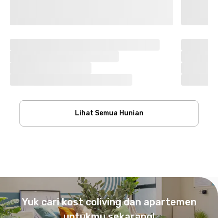
Lihat Semua Hunian
Footer
Yuk cari kost coliving dan apartemen
untukmu sekarang!