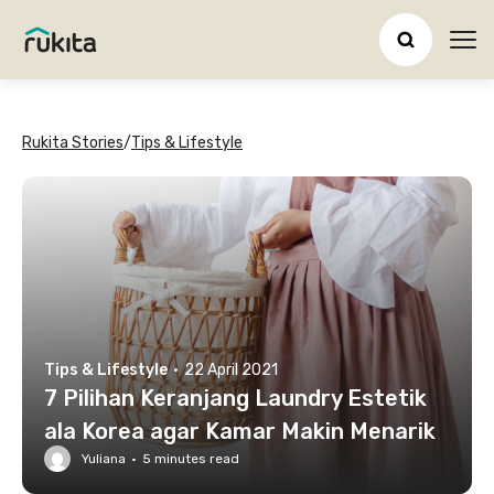
Ope
Rukita Stories
/
Tips & Lifestyle
Tips & Lifestyle
·
22 April 2021
7 Pilihan Keranjang Laundry Estetik
ala Korea agar Kamar Makin Menarik
Yuliana
·
5
minutes read