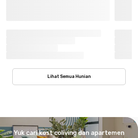
Lihat Semua Hunian
Footer
Yuk cari kost coliving dan apartemen