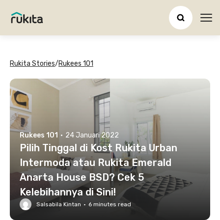
Ope
Rukita Stories
/
Rukees 101
Rukees 101
·
24 Januari 2022
Pilih Tinggal di Kost Rukita Urban
Intermoda atau Rukita Emerald
Anarta House BSD? Cek 5
Kelebihannya di Sini!
Salsabila Kintan
·
6
minutes read