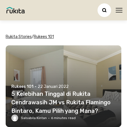
Ope
Rukita Stories
/
Rukees 101
Rukees 101
·
22 Januari 2022
5 Kelebihan Tinggal di Rukita
Cendrawasih JM vs Rukita Flamingo
Bintaro, Kamu Pilih yang Mana?
Salsabila Kintan
·
6
minutes read