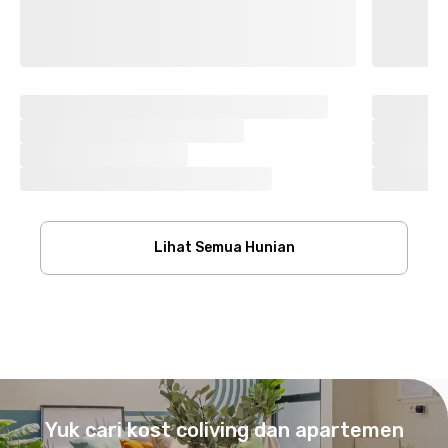
Lihat Semua Hunian
Footer
Yuk cari kost coliving dan apartemen