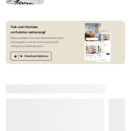
Yuk cari Hunian
untukmu sekarang!
Mewujudkan hunian berkualitas dan
terjangkau untuk semua orang di
setiap fase kehidupan.
Download
Aplikasi