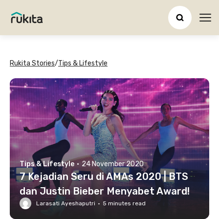
Ope
Rukita Stories
/
Tips & Lifestyle
Tips & Lifestyle
·
24 November 2020
7 Kejadian Seru di AMAs 2020 | BTS
dan Justin Bieber Menyabet Award!
Larasati Ayeshaputri
·
5
minutes read