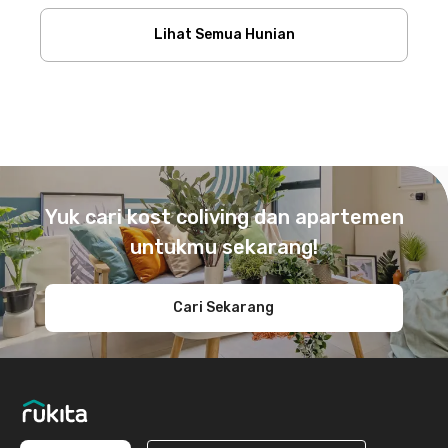
Lihat Semua Hunian
Footer
Yuk cari kost coliving dan apartemen
untukmu sekarang!
Cari Sekarang