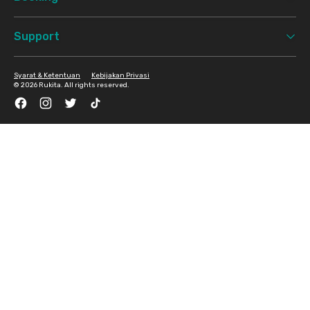
Support
Syarat & Ketentuan
Kebijakan Privasi
©
2026 Rukita. All rights reserved.
Facebook
Instagram
Twitter
TikTok