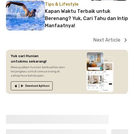
Tips & Lifestyle
Kapan Waktu Terbaik untuk
Berenang? Yuk, Cari Tahu dan Intip
Manfaatnya!
Next Article
Yuk cari Hunian
untukmu sekarang!
Mewujudkan hunian berkualitas dan
terjangkau untuk semua orang di
setiap fase kehidupan.
Download
Aplikasi