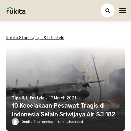
Ope
Rukita Stories
/
Tips & Lifestyle
Tips & Lifestyle
·
19 March 2021
10 Kecelakaan Pesawat Tragis di
Indonesia Selain Sriwijaya Air SJ 182
Qonita Chairunnisa
·
6
minutes read