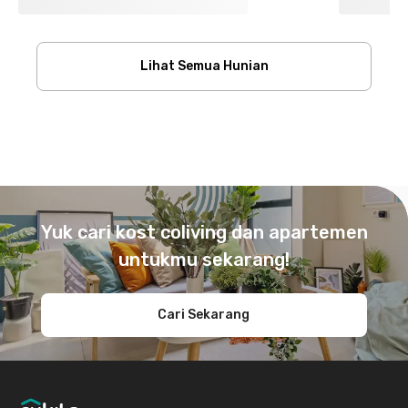
Lihat Semua Hunian
Footer
Yuk cari kost coliving dan apartemen
untukmu sekarang!
Cari Sekarang