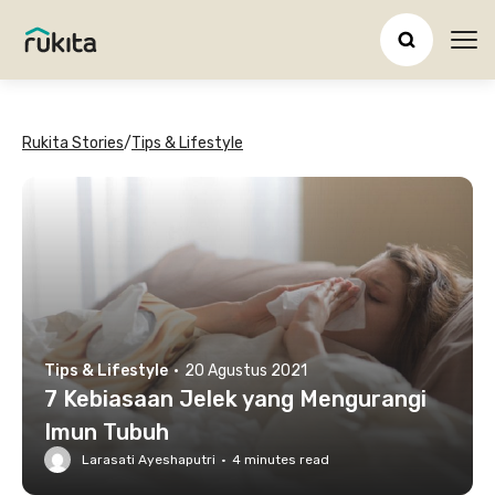
Ope
Rukita Stories
/
Tips & Lifestyle
Tips & Lifestyle
·
20 Agustus 2021
7 Kebiasaan Jelek yang Mengurangi
Imun Tubuh
Larasati Ayeshaputri
·
4
minutes read