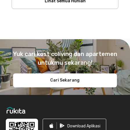
Lihat Semua Hunian
Footer
Yuk cari kost coliving dan apartemen
untukmu sekarang!
Cari Sekarang
Download Aplikasi