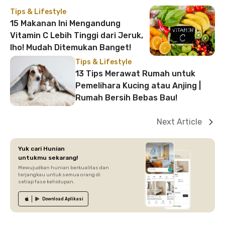
Tips & Lifestyle
15 Makanan Ini Mengandung
Vitamin C Lebih Tinggi dari Jeruk,
lho! Mudah Ditemukan Banget!
Tips & Lifestyle
13 Tips Merawat Rumah untuk
Pemelihara Kucing atau Anjing |
Rumah Bersih Bebas Bau!
Next Article
Yuk cari Hunian
untukmu sekarang!
Mewujudkan hunian berkualitas dan
terjangkau untuk semua orang di
setiap fase kehidupan.
Download
Aplikasi