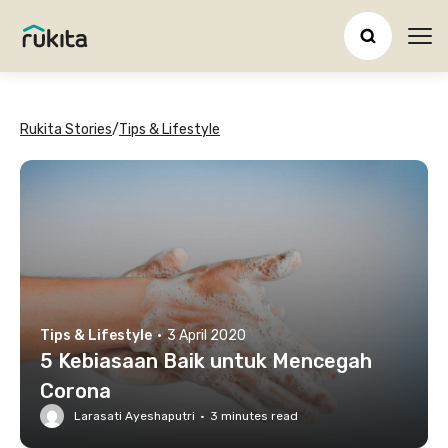
Ope
Rukita Stories
/
Tips & Lifestyle
Tips & Lifestyle
·
3 April 2020
5 Kebiasaan Baik untuk Mencegah
Corona
Larasati Ayeshaputri
·
3
minutes read