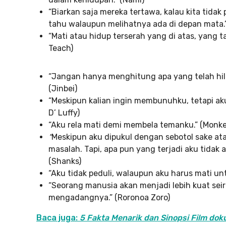
“Biarkan saja mereka tertawa, kalau kita tidak
tahu walaupun melihatnya ada di depan mata.”
“Mati atau hidup terserah yang di atas, yang t
Teach)
“Jangan hanya menghitung apa yang telah hilang
(Jinbei)
“Meskipun kalian ingin membunuhku, tetapi ak
D’ Luffy)
“Aku rela mati demi membela temanku.” (Monkey
“
Meskipun aku dipukul dengan sebotol sake ata
masalah. Tapi, apa pun yang terjadi aku tida
(Shanks)
“Aku tidak peduli, walaupun aku harus mati un
“Seorang manusia akan menjadi lebih kuat se
mengadangnya.” (Roronoa Zoro)
Baca juga:
5 Fakta Menarik dan Sinopsi Film dok