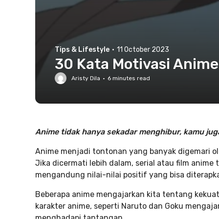
Tips & Lifestyle
·
11 October 2023
30 Kata Motivasi Anime, 
Aristy Dila
·
6
minutes read
Anime tidak hanya sekadar menghibur, kamu jug
Anime menjadi tontonan yang banyak digemari o
Jika dicermati lebih dalam, serial atau film anim
mengandung nilai-nilai positif yang bisa diterap
Beberapa anime mengajarkan kita tentang kekuat
karakter anime, seperti Naruto dan Goku mengaja
menghadapi tantangan.