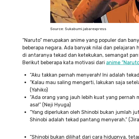
Source: Sukabumi.jabarexpress
“Naruto” merupakan anime yang populer dan banya
beberapa negara. Ada banyak nilai dan pelajaran hi
di antaranya tekad dan ketekukan, semangat pan
Berikut beberapa kata motivasi dari
anime “Naruto
“Aku takkan pernah menyerah! Ini adalah teka
“Kalau mau saling mengerti, lakukan saja set
(Yahiko)
“Ada orang yang jauh lebih kuat yang pernah 
asa!” (Neji Hyuga)
“Yang diperlukan oleh Shinobi bukan jumlah ju
Shinobi adalah tekad pantang menyerah.” (Jira
“Shinobi bukan dilihat dari cara hidupnya, tet