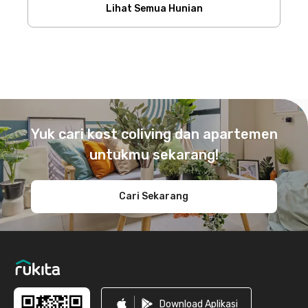
Lihat Semua Hunian
Footer
Yuk cari kost coliving dan apartemen
untukmu sekarang!
Cari Sekarang
Download Aplikasi