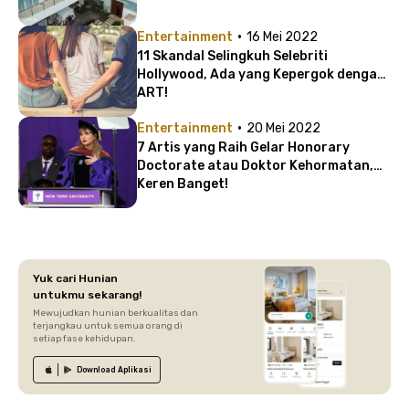
·
Entertainment
16 Mei 2022
11 Skandal Selingkuh Selebriti
Hollywood, Ada yang Kepergok dengan
ART!
·
Entertainment
20 Mei 2022
7 Artis yang Raih Gelar Honorary
Doctorate atau Doktor Kehormatan,
Keren Banget!
Yuk cari Hunian
untukmu sekarang!
Mewujudkan hunian berkualitas dan
terjangkau untuk semua orang di
setiap fase kehidupan.
Download
Aplikasi