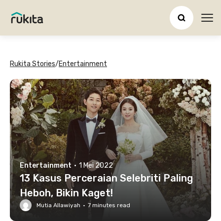
Ope
Rukita Stories
/
Entertainment
Entertainment
·
1 Mei 2022
13 Kasus Perceraian Selebriti Paling
Heboh, Bikin Kaget!
Mutia Allawiyah
·
7
minutes read