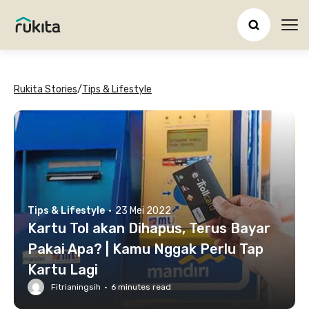
Ope
Rukita Stories
/
Tips & Lifestyle
Tips & Lifestyle
·
23 Mei 2022
Kartu Tol akan Dihapus, Terus Bayar
Pakai Apa? | Kamu Nggak Perlu Tap
Kartu Lagi
Fitrianingsih
·
6
minutes read