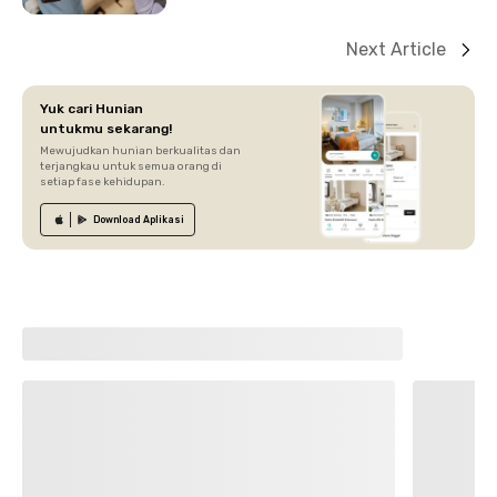
Next Article
Yuk cari Hunian
untukmu sekarang!
Mewujudkan hunian berkualitas dan
terjangkau untuk semua orang di
setiap fase kehidupan.
Download
Aplikasi