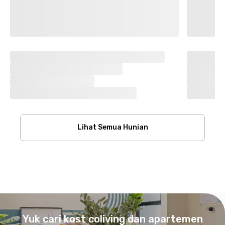
Lihat Semua Hunian
Footer
Yuk cari kost coliving dan apartemen